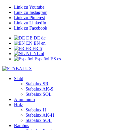
Link zu Youtube
Link zu Instagram
Link zu Pinterest
Link zu LinkedIn
Link zu Facebook
DE
DE
de
EN
EN
en
FR
FR
fr
NL
NL
nl
Español
ES
es
Stahl
Stabalux SR
Stabalux AK-S
Stabalux SOL
Aluminium
Holz
Stabalux H
Stabalux AK-H
Stabalux SOL
Bambus