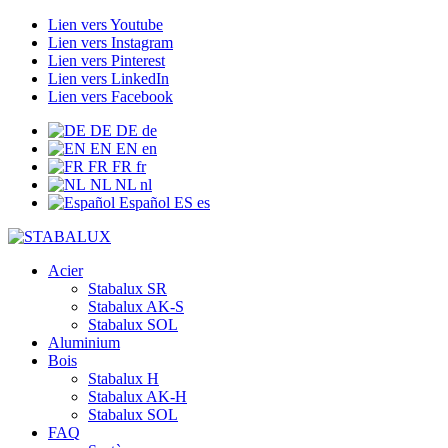
Lien vers Youtube
Lien vers Instagram
Lien vers Pinterest
Lien vers LinkedIn
Lien vers Facebook
DE
DE
de
EN
EN
en
FR
FR
fr
NL
NL
nl
Español
ES
es
Acier
Stabalux SR
Stabalux AK-S
Stabalux SOL
Aluminium
Bois
Stabalux H
Stabalux AK-H
Stabalux SOL
FAQ