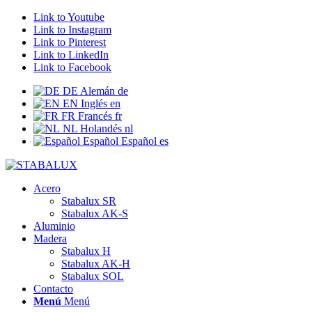
Link to Youtube
Link to Instagram
Link to Pinterest
Link to LinkedIn
Link to Facebook
DE
Alemán
de
EN
Inglés
en
FR
Francés
fr
NL
Holandés
nl
Español
Español
es
Acero
Stabalux SR
Stabalux AK-S
Aluminio
Madera
Stabalux H
Stabalux AK-H
Stabalux SOL
Contacto
Menú
Menú