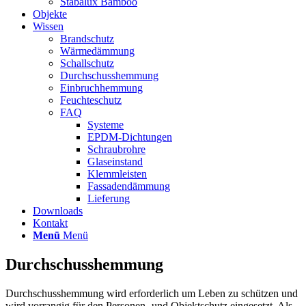
Stabalux Bamboo
Objekte
Wissen
Brandschutz
Wärmedämmung
Schallschutz
Durchschusshemmung
Einbruchhemmung
Feuchteschutz
FAQ
Systeme
EPDM-Dichtungen
Schraubrohre
Glaseinstand
Klemmleisten
Fassadendämmung
Lieferung
Downloads
Kontakt
Menü
Menü
Durchschusshemmung
Durchschusshemmung wird erforderlich um Leben zu schützen und
wird vorrangig für den Personen- und Objektschutz eingesetzt. Als