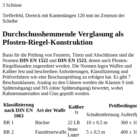
3 Schüsse
Trefferfeld, Dreieck mit Kantenlängen 120 mm im Zentrum der
Scheibe
Durchschusshemmende Verglasung als
Pfosten-Riegel-Konstruktion
Basis für die Prüfung von Fenstern, Türen und Abschlüssen sind die
Normen
DIN EN 1522
und
DIN EN 1523
, denen auch Pfosten-
Riegelfassaden zugeordnet werden. Die Normen legen Waffen und
Kaliber fest und beschreiben Anforderungen, Klassifizierung und
Prüfverfahren wie eine Beschussprüfung zu erfolgen hat. Es gibt 7
Beschussklassen. Analog zu den Gläsern werden die Klassen S (mit
Splitterabgang) und NS (ohne Splitterabgang) bewertet, wobei
Rahmenmaterialien und Glas geprüft werden.
Klassifizierung
Prüfbedingu
Kaliber
nach DIN EN
Art der Waffe
1)
Schußentfernung
Auftreff
1063
BR 1
Büchse
22 LR
10 ± 0,5 m
360 ± 1
9mm
BR 2
Faustfeuerwaffe
5 ± 0,5 m
400 ± 1
Luger