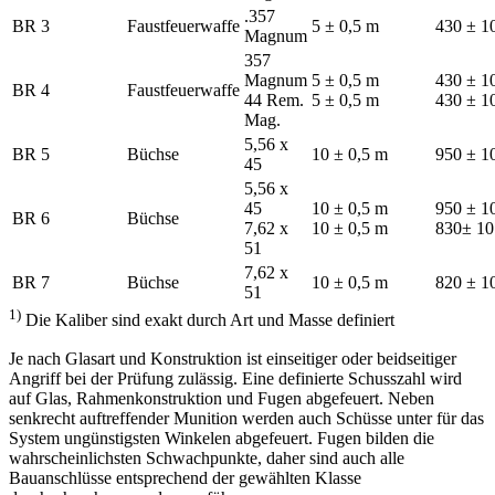
.357
BR 3
Faustfeuerwaffe
5 ± 0,5 m
430 ± 1
Magnum
357
Magnum
5 ± 0,5 m
430 ± 1
BR 4
Faustfeuerwaffe
44 Rem.
5 ± 0,5 m
430 ± 1
Mag.
5,56 x
BR 5
Büchse
10 ± 0,5 m
950 ± 1
45
5,56 x
45
10 ± 0,5 m
950 ± 1
BR 6
Büchse
7,62 x
10 ± 0,5 m
830± 10
51
7,62 x
BR 7
Büchse
10 ± 0,5 m
820 ± 1
51
1)
Die Kaliber sind exakt durch Art und Masse definiert
Je nach Glasart und Konstruktion ist einseitiger oder beidseitiger
Angriff bei der Prüfung zulässig. Eine definierte Schusszahl wird
auf Glas, Rahmenkonstruktion und Fugen abgefeuert. Neben
senkrecht auftreffender Munition werden auch Schüsse unter für das
System ungünstigsten Winkelen abgefeuert. Fugen bilden die
wahrscheinlichsten Schwachpunkte, daher sind auch alle
Bauanschlüsse entsprechend der gewählten Klasse