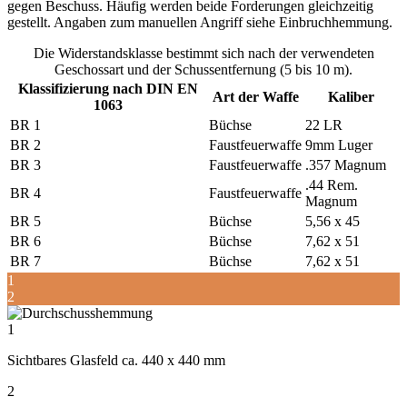
gegen Beschuss. Häufig werden beide Forderungen gleichzeitig
gestellt. Angaben zum manuellen Angriff siehe Einbruchhemmung.
Die Widerstandsklasse bestimmt sich nach der verwendeten
Geschossart und der Schussentfernung (5 bis 10 m).
Klassifizierung nach DIN EN
Art der Waffe
Kaliber
1063
BR 1
Büchse
22 LR
BR 2
Faustfeuerwaffe
9mm Luger
BR 3
Faustfeuerwaffe
.357 Magnum
.44 Rem.
BR 4
Faustfeuerwaffe
Magnum
BR 5
Büchse
5,56 x 45
BR 6
Büchse
7,62 x 51
BR 7
Büchse
7,62 x 51
1
2
1
Sichtbares Glasfeld ca. 440 x 440 mm
2