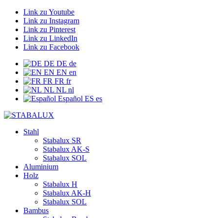
Link zu Youtube
Link zu Instagram
Link zu Pinterest
Link zu LinkedIn
Link zu Facebook
DE
DE
de
EN
EN
en
FR
FR
fr
NL
NL
nl
Español
ES
es
Stahl
Stabalux SR
Stabalux AK-S
Stabalux SOL
Aluminium
Holz
Stabalux H
Stabalux AK-H
Stabalux SOL
Bambus