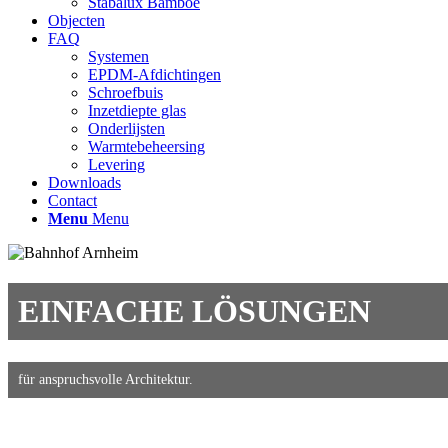
Stabalux Bamboe
Objecten
FAQ
Systemen
EPDM-Afdichtingen
Schroefbuis
Inzetdiepte glas
Onderlijsten
Warmtebeheersing
Levering
Downloads
Contact
Menu
Menu
EINFACHE LÖSUNGEN
für anspruchsvolle Architektur.