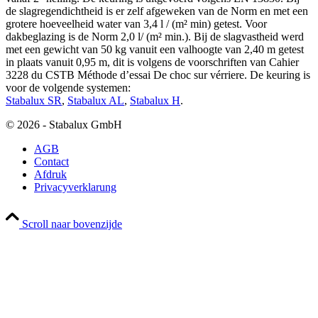
de slagregendichtheid is er zelf afgeweken van de Norm en met een
grotere hoeveelheid water van 3,4 l / (m² min) getest. Voor
dakbeglazing is de Norm 2,0 l/ (m² min.). Bij de slagvastheid werd
met een gewicht van 50 kg vanuit een valhoogte van 2,40 m getest
in plaats vanuit 0,95 m, dit is volgens de voorschriften van Cahier
3228 du CSTB Méthode dʼessai De choc sur vérriere. De keuring is
voor de volgende systemen:
Stabalux SR
,
Stabalux AL
,
Stabalux H
.
© 2026 - Stabalux GmbH
AGB
Contact
Afdruk
Privacyverklarung
Scroll naar bovenzijde