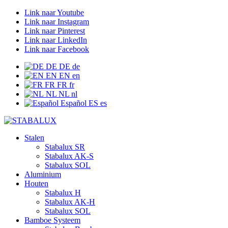
Link naar Youtube
Link naar Instagram
Link naar Pinterest
Link naar LinkedIn
Link naar Facebook
DE
DE
de
EN
EN
en
FR
FR
fr
NL
NL
nl
Español
ES
es
Stalen
Stabalux SR
Stabalux AK-S
Stabalux SOL
Aluminium
Houten
Stabalux H
Stabalux AK-H
Stabalux SOL
Bamboe Systeem