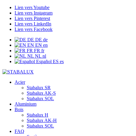
Lien vers Youtube
Lien vers Instagram
Lien vers Pinterest
Lien vers LinkedIn
Lien vers Facebook
DE
DE
de
EN
EN
en
FR
FR
fr
NL
NL
nl
Español
ES
es
Acier
Stabalux SR
Stabalux AK-S
Stabalux SOL
Aluminium
Bois
Stabalux H
Stabalux AK-H
Stabalux SOL
FAQ