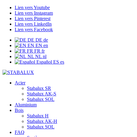
Lien vers Youtube
Lien vers Instagram
Lien vers Pinterest
Lien vers LinkedIn
Lien vers Facebook
DE
DE
de
EN
EN
en
FR
FR
fr
NL
NL
nl
Español
ES
es
Acier
Stabalux SR
Stabalux AK-S
Stabalux SOL
Aluminium
Bois
Stabalux H
Stabalux AK-H
Stabalux SOL
FAQ